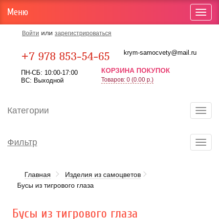
Меню
Toggl
navig
или
Войти
зарегистрироваться
Карта проезда
krym-samocvety@mail.ru
+7 978 853-54-65
КОРЗИНА ПОКУПОК
ПН-СБ: 10:00-17:00
Товаров: 0 (0.00 р.)
ВС: Выходной
Категории
Toggl
navig
Фильтр
Toggl
navig
Главная
Изделия из самоцветов
Бусы из тигрового глаза
Бусы из тигрового глаза