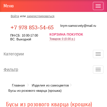
Меню
Toggl
navig
или
Войти
зарегистрироваться
Карта проезда
krym-samocvety@mail.ru
+7 978 853-54-65
КОРЗИНА ПОКУПОК
ПН-СБ: 10:00-17:00
Товаров: 0 (0.00 р.)
ВС: Выходной
Категории
Toggl
navig
Фильтр
Toggl
navig
Главная
Изделия из самоцветов
Бусы из розового кварца (крошка)
Бусы из розового кварца (крошка)