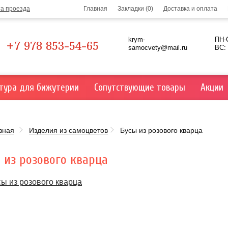
та проезда
Главная
Закладки (0)
Доставка и оплата
krym-
ПН-С
+7 978 853-54-65
samocvety@mail.ru
ВС:
тура для бижутерии
Сопутствующие товары
Акции
вная
Изделия из самоцветов
Бусы из розового кварца
 из розового кварца