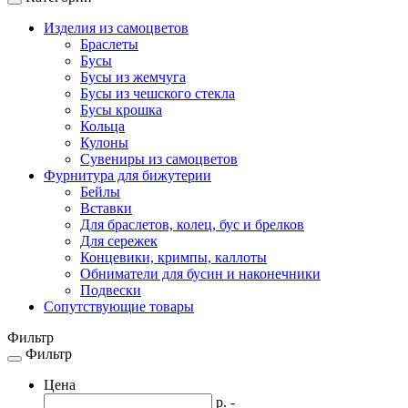
Toggle
navigation
Изделия из самоцветов
Браслеты
Бусы
Бусы из жемчуга
Бусы из чешского стекла
Бусы крошка
Кольца
Кулоны
Сувениры из самоцветов
Фурнитура для бижутерии
Бейлы
Вставки
Для браслетов, колец, бус и брелков
Для сережек
Концевики, кримпы, каллоты
Обниматели для бусин и наконечники
Подвески
Сопутствующие товары
Фильтр
Фильтр
Toggle
navigation
Цена
р. -