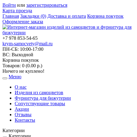
Войти
или
зарегистрироваться
Карта проезда
Главная
Закладки (0)
Доставка и оплата
Корзина покупок
Оформление заказа
+7 978 853-54-65
krym-samocvety@mail.ru
ПН-СБ: 10:00-17:00
ВС: Выходной
Корзина покупок
Товаров: 0 (0.00 р.)
Ничего не куплено!
Меню
Toggle
navigation
О нас
Изделия из самоцветов
Фурнитура для бижутерии
Сопутствующие товары
Акции
Отзывы
Контакты
Категории
Категории