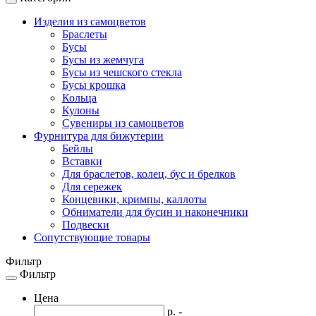
Toggle
navigation
Изделия из самоцветов
Браслеты
Бусы
Бусы из жемчуга
Бусы из чешского стекла
Бусы крошка
Кольца
Кулоны
Сувениры из самоцветов
Фурнитура для бижутерии
Бейлы
Вставки
Для браслетов, колец, бус и брелков
Для сережек
Концевики, кримпы, каллоты
Обниматели для бусин и наконечники
Подвески
Сопутствующие товары
Фильтр
Фильтр
Toggle
navigation
Цена
р. -