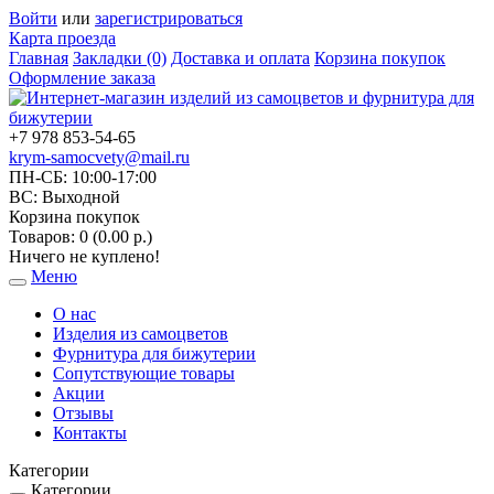
Войти
или
зарегистрироваться
Карта проезда
Главная
Закладки (0)
Доставка и оплата
Корзина покупок
Оформление заказа
+7 978 853-54-65
krym-samocvety@mail.ru
ПН-СБ: 10:00-17:00
ВС: Выходной
Корзина покупок
Товаров: 0 (0.00 р.)
Ничего не куплено!
Меню
Toggle
navigation
О нас
Изделия из самоцветов
Фурнитура для бижутерии
Сопутствующие товары
Акции
Отзывы
Контакты
Категории
Категории