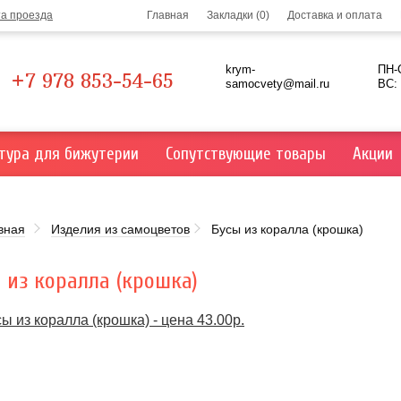
та проезда
Главная
Закладки (0)
Доставка и оплата
krym-
ПН-С
+7 978 853-54-65
samocvety@mail.ru
ВС:
тура для бижутерии
Сопутствующие товары
Акции
вная
Изделия из самоцветов
Бусы из коралла (крошка)
 из коралла (крошка)