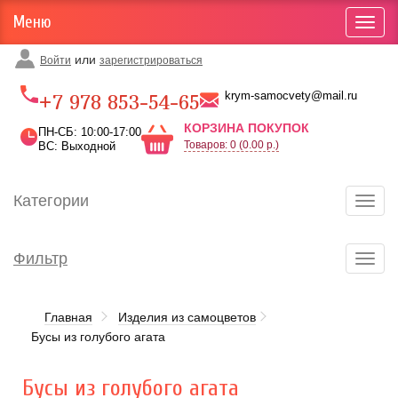
Меню
Toggl
navig
или
Войти
зарегистрироваться
Карта проезда
krym-samocvety@mail.ru
+7 978 853-54-65
КОРЗИНА ПОКУПОК
ПН-СБ: 10:00-17:00
Товаров: 0 (0.00 р.)
ВС: Выходной
Категории
Toggl
navig
Фильтр
Toggl
navig
Главная
Изделия из самоцветов
Бусы из голубого агата
Бусы из голубого агата