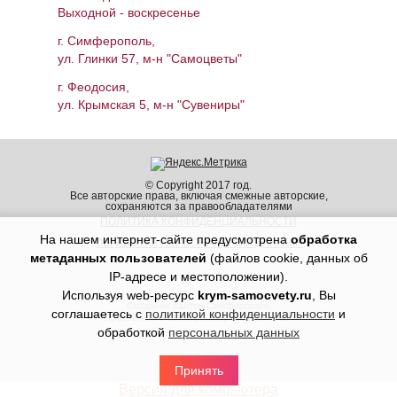
Выходной - воскресенье
г. Симферополь,
ул. Глинки 57, м-н "Самоцветы"
г. Феодосия,
ул. Крымская 5, м-н "Сувениры"
© Copyright 2017 год.
Все авторские права, включая смежные авторские,
сохраняются за правообладателями
ПОЛИТИКА КОНФИДЕНЦИАЛЬНОСТИ
На нашем интернет-сайте предусмотрена
обработка
ОБРАБОТКА ПЕРСОНАЛЬНЫХ ДАННЫХ
метаданных пользователей
(файлов cookie, данных об
IP-адресе и местоположении).
Используя web-ресурс
krym-samocvety.ru
, Вы
Создание сайтов Симферополь
соглашаетесь с
политикой конфиденциальности
и
Продвижение сайтов Симферополь Крым
обработкой
персональных данных
Принять
Версия для компьютера