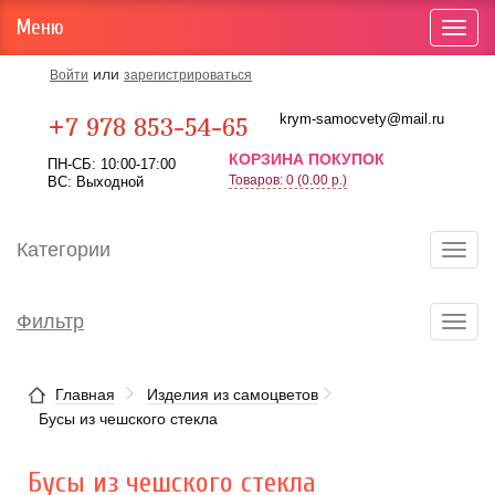
Меню
Toggl
navig
или
Войти
зарегистрироваться
Карта проезда
krym-samocvety@mail.ru
+7 978 853-54-65
КОРЗИНА ПОКУПОК
ПН-СБ: 10:00-17:00
Товаров: 0 (0.00 р.)
ВС: Выходной
Категории
Toggl
navig
Фильтр
Toggl
navig
Главная
Изделия из самоцветов
Бусы из чешского стекла
Бусы из чешского стекла