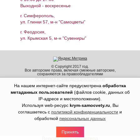
Выходной - воскресенье
г. Симферополь,
ул. Глинки 57, м-н "Самоцветы"
г. Феодосия,
ул. Крымская 5, м-н "Сувениры"
© Copyright 2017 год.
Все авторские права, включая смежные авторские,
сохраняются за правообладателями
ПОЛИТИКА КОНФИДЕНЦИАЛЬНОСТИ
На нашем интернет-сайте предусмотрена
обработка
ОБРАБОТКА ПЕРСОНАЛЬНЫХ ДАННЫХ
метаданных пользователей
(файлов cookie, данных об
IP-адресе и местоположении).
Используя web-ресурс
krym-samocvety.ru
, Вы
Создание сайтов Симферополь
соглашаетесь с
политикой конфиденциальности
и
Продвижение сайтов Симферополь Крым
обработкой
персональных данных
Принять
Версия для компьютера