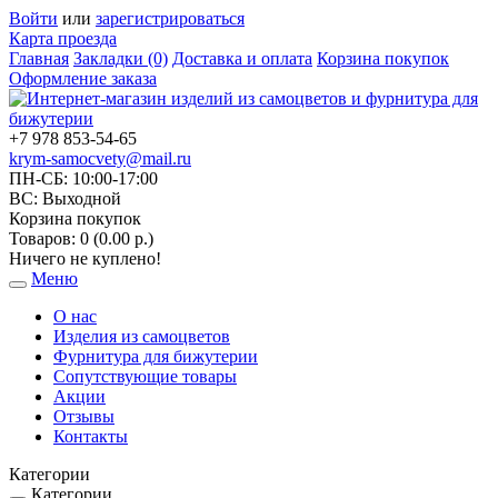
Войти
или
зарегистрироваться
Карта проезда
Главная
Закладки (0)
Доставка и оплата
Корзина покупок
Оформление заказа
+7 978 853-54-65
krym-samocvety@mail.ru
ПН-СБ: 10:00-17:00
ВС: Выходной
Корзина покупок
Товаров: 0 (0.00 р.)
Ничего не куплено!
Меню
Toggle
navigation
О нас
Изделия из самоцветов
Фурнитура для бижутерии
Сопутствующие товары
Акции
Отзывы
Контакты
Категории
Категории