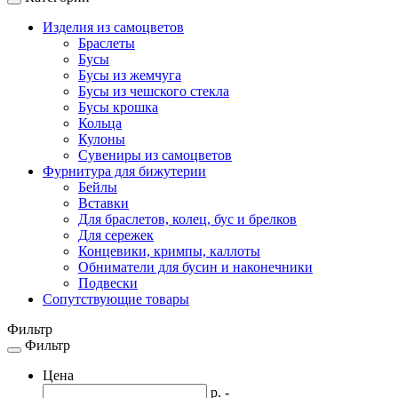
Toggle
navigation
Изделия из самоцветов
Браслеты
Бусы
Бусы из жемчуга
Бусы из чешского стекла
Бусы крошка
Кольца
Кулоны
Сувениры из самоцветов
Фурнитура для бижутерии
Бейлы
Вставки
Для браслетов, колец, бус и брелков
Для сережек
Концевики, кримпы, каллоты
Обниматели для бусин и наконечники
Подвески
Сопутствующие товары
Фильтр
Фильтр
Toggle
navigation
Цена
р. -