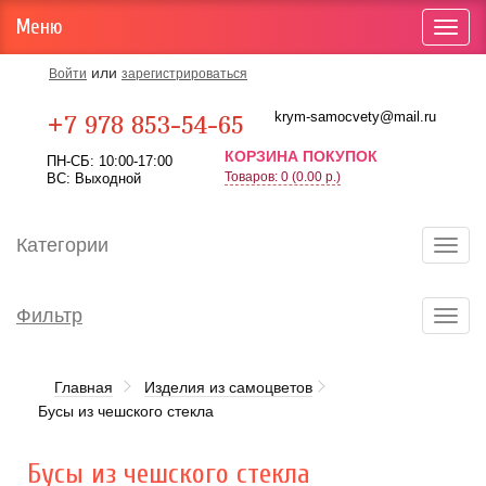
Меню
Toggl
navig
или
Войти
зарегистрироваться
Карта проезда
krym-samocvety@mail.ru
+7 978 853-54-65
КОРЗИНА ПОКУПОК
ПН-СБ: 10:00-17:00
Товаров: 0 (0.00 р.)
ВС: Выходной
Категории
Toggl
navig
Фильтр
Toggl
navig
Главная
Изделия из самоцветов
Бусы из чешского стекла
Бусы из чешского стекла