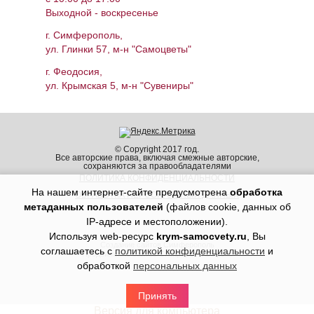
Выходной - воскресенье
г. Симферополь,
ул. Глинки 57, м-н "Самоцветы"
г. Феодосия,
ул. Крымская 5, м-н "Сувениры"
© Copyright 2017 год.
Все авторские права, включая смежные авторские,
сохраняются за правообладателями
ПОЛИТИКА КОНФИДЕНЦИАЛЬНОСТИ
На нашем интернет-сайте предусмотрена
обработка
ОБРАБОТКА ПЕРСОНАЛЬНЫХ ДАННЫХ
метаданных пользователей
(файлов cookie, данных об
IP-адресе и местоположении).
Используя web-ресурс
krym-samocvety.ru
, Вы
Создание сайтов Симферополь
соглашаетесь с
политикой конфиденциальности
и
Продвижение сайтов Симферополь Крым
обработкой
персональных данных
Принять
Версия для компьютера