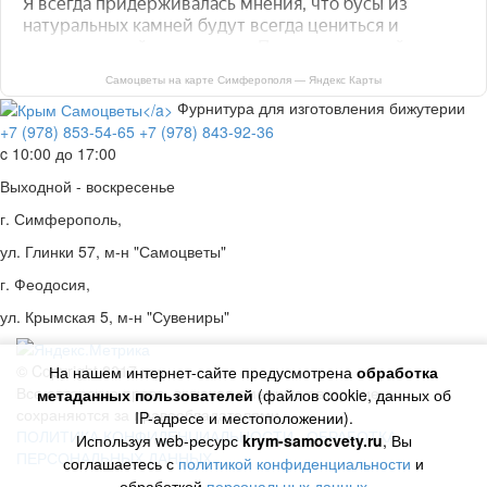
Самоцветы на карте Симферополя — Яндекс Карты
Фурнитура для изготовления бижутерии
+7 (978) 853-54-65
+7 (978) 843-92-36
c 10:00 до 17:00
Выходной - воскресенье
г. Симферополь,
ул. Глинки 57, м-н "Самоцветы"
г. Феодосия,
ул. Крымская 5, м-н "Сувениры"
© Copyright 2017 год.
На нашем интернет-сайте предусмотрена
обработка
Все авторские права, включая смежные авторские,
метаданных пользователей
(файлов cookie, данных об
сохраняются за правообладателями
IP-адресе и местоположении).
ПОЛИТИКА КОНФИДЕНЦИАЛЬНОСТИ
ОБРАБОТКА
Используя web-ресурс
krym-samocvety.ru
, Вы
ПЕРСОНАЛЬНЫХ ДАННЫХ
соглашаетесь с
политикой конфиденциальности
и
обработкой
персональных данных