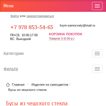
Меню
Toggl
navig
или
Войти
зарегистрироваться
Карта проезда
krym-samocvety@mail.ru
+7 978 853-54-65
КОРЗИНА ПОКУПОК
ПН-СБ: 10:00-17:00
Товаров: 0 (0.00 р.)
ВС: Выходной
Категории
Toggl
navig
Фильтр
Toggl
navig
Главная
Изделия из самоцветов
Бусы из чешского стекла
Бусы из чешского стекла