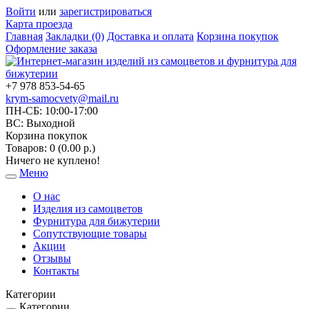
Войти
или
зарегистрироваться
Карта проезда
Главная
Закладки (0)
Доставка и оплата
Корзина покупок
Оформление заказа
+7 978 853-54-65
krym-samocvety@mail.ru
ПН-СБ: 10:00-17:00
ВС: Выходной
Корзина покупок
Товаров: 0 (0.00 р.)
Ничего не куплено!
Меню
Toggle
navigation
О нас
Изделия из самоцветов
Фурнитура для бижутерии
Сопутствующие товары
Акции
Отзывы
Контакты
Категории
Категории