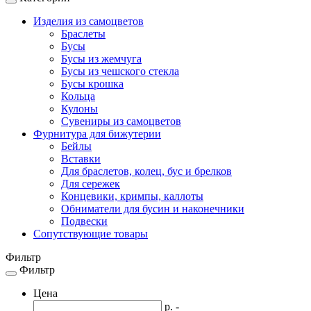
Toggle
navigation
Изделия из самоцветов
Браслеты
Бусы
Бусы из жемчуга
Бусы из чешского стекла
Бусы крошка
Кольца
Кулоны
Сувениры из самоцветов
Фурнитура для бижутерии
Бейлы
Вставки
Для браслетов, колец, бус и брелков
Для сережек
Концевики, кримпы, каллоты
Обниматели для бусин и наконечники
Подвески
Сопутствующие товары
Фильтр
Фильтр
Toggle
navigation
Цена
р. -