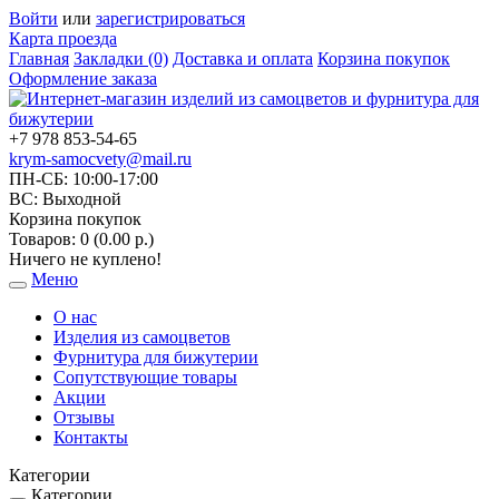
Войти
или
зарегистрироваться
Карта проезда
Главная
Закладки (0)
Доставка и оплата
Корзина покупок
Оформление заказа
+7 978 853-54-65
krym-samocvety@mail.ru
ПН-СБ: 10:00-17:00
ВС: Выходной
Корзина покупок
Товаров: 0 (0.00 р.)
Ничего не куплено!
Меню
Toggle
navigation
О нас
Изделия из самоцветов
Фурнитура для бижутерии
Сопутствующие товары
Акции
Отзывы
Контакты
Категории
Категории