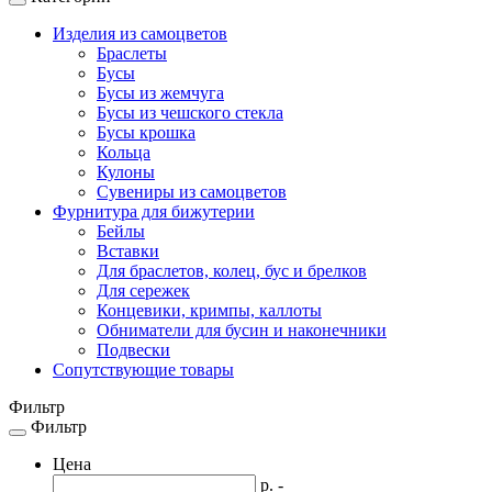
Toggle
navigation
Изделия из самоцветов
Браслеты
Бусы
Бусы из жемчуга
Бусы из чешского стекла
Бусы крошка
Кольца
Кулоны
Сувениры из самоцветов
Фурнитура для бижутерии
Бейлы
Вставки
Для браслетов, колец, бус и брелков
Для сережек
Концевики, кримпы, каллоты
Обниматели для бусин и наконечники
Подвески
Сопутствующие товары
Фильтр
Фильтр
Toggle
navigation
Цена
р. -