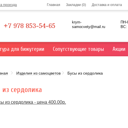
та проезда
Главная
Закладки (0)
Доставка и оплата
krym-
ПН-С
+7 978 853-54-65
samocvety@mail.ru
ВС:
тура для бижутерии
Сопутствующие товары
Акции
вная
Изделия из самоцветов
Бусы из сердолика
 из сердолика