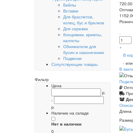
720.00
Бейлы
Оптова
Вставки
1152.0
Для браслетов,
Рознич
колец, бус и брелков
Для сережек
-
Концевики, кримпы,
каллоты
Обниматели для
+
бусин и наконечники
В ко
Подвески
- ил
Сопутствующие товары
В закл
Фильтр
Подел
Цена
Опто
р.
При
Дос
-
Описа
р.
Длина 
Наличие на складе
Размер
Нет в наличии
0