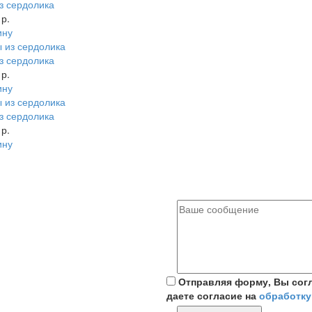
з сердолика
 р.
ину
з сердолика
 р.
ину
з сердолика
 р.
ину
Отправляя форму, Вы сог
даете согласие на
обработку