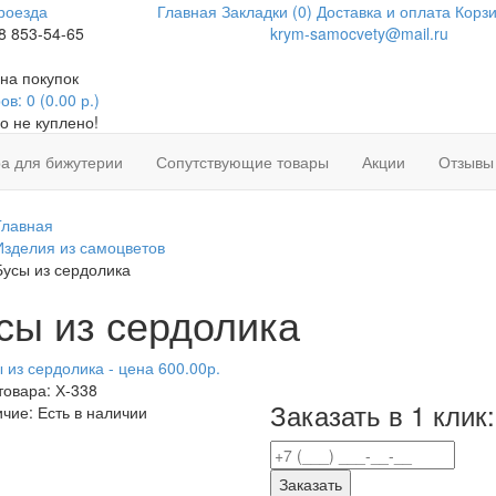
роезда
Главная
Закладки (0)
Доставка и оплата
Корзи
8 853-54-65
krym-samocvety@mail.ru
на покупок
в: 0 (0.00 р.)
о не куплено!
а для бижутерии
Сопутствующие товары
Акции
Отзывы
Главная
Изделия из самоцветов
Бусы из сердолика
сы из сердолика
товара:
Х-338
Заказать в 1 клик:
ичие:
Есть в наличии
Заказать