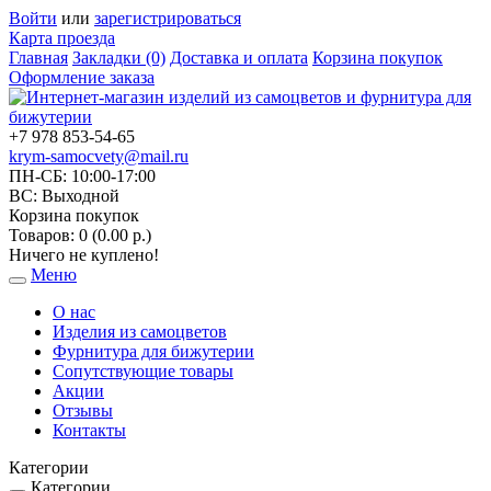
Войти
или
зарегистрироваться
Карта проезда
Главная
Закладки (0)
Доставка и оплата
Корзина покупок
Оформление заказа
+7 978 853-54-65
krym-samocvety@mail.ru
ПН-СБ: 10:00-17:00
ВС: Выходной
Корзина покупок
Товаров: 0 (0.00 р.)
Ничего не куплено!
Меню
Toggle
navigation
О нас
Изделия из самоцветов
Фурнитура для бижутерии
Сопутствующие товары
Акции
Отзывы
Контакты
Категории
Категории