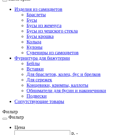
Toggle
navigation
Изделия из самоцветов
Браслеты
Бусы
Бусы из жемчуга
Бусы из чешского стекла
Бусы крошка
Кольца
Кулоны
Сувениры из самоцветов
Фурнитура для бижутерии
Бейлы
Вставки
Для браслетов, колец, бус и брелков
Для сережек
Концевики, кримпы, каллоты
Обниматели для бусин и наконечники
Подвески
Сопутствующие товары
Фильтр
Фильтр
Toggle
navigation
Цена
р. -