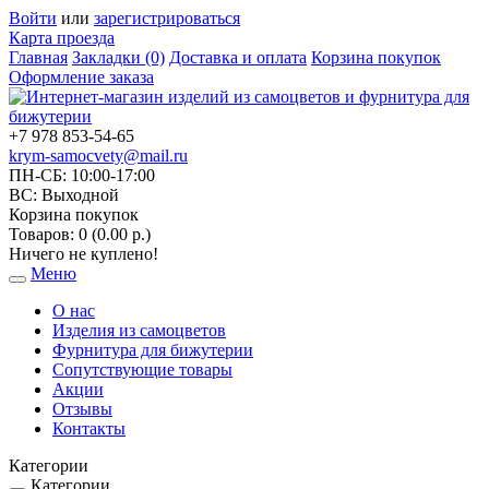
Войти
или
зарегистрироваться
Карта проезда
Главная
Закладки (0)
Доставка и оплата
Корзина покупок
Оформление заказа
+7 978 853-54-65
krym-samocvety@mail.ru
ПН-СБ: 10:00-17:00
ВС: Выходной
Корзина покупок
Товаров: 0 (0.00 р.)
Ничего не куплено!
Меню
Toggle
navigation
О нас
Изделия из самоцветов
Фурнитура для бижутерии
Сопутствующие товары
Акции
Отзывы
Контакты
Категории
Категории