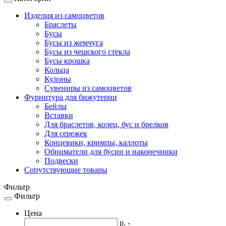
Toggle
navigation
Изделия из самоцветов
Браслеты
Бусы
Бусы из жемчуга
Бусы из чешского стекла
Бусы крошка
Кольца
Кулоны
Сувениры из самоцветов
Фурнитура для бижутерии
Бейлы
Вставки
Для браслетов, колец, бус и брелков
Для сережек
Концевики, кримпы, каллоты
Обниматели для бусин и наконечники
Подвески
Сопутствующие товары
Фильтр
Фильтр
Toggle
navigation
Цена
р. -