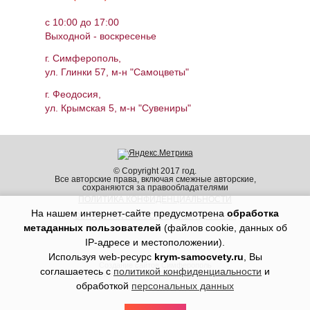
c 10:00 до 17:00
Выходной - воскресенье
г. Симферополь,
ул. Глинки 57, м-н "Самоцветы"
г. Феодосия,
ул. Крымская 5, м-н "Сувениры"
© Copyright 2017 год.
Все авторские права, включая смежные авторские,
сохраняются за правообладателями
ПОЛИТИКА КОНФИДЕНЦИАЛЬНОСТИ
На нашем интернет-сайте предусмотрена
обработка
ОБРАБОТКА ПЕРСОНАЛЬНЫХ ДАННЫХ
метаданных пользователей
(файлов cookie, данных об
IP-адресе и местоположении).
Используя web-ресурс
krym-samocvety.ru
, Вы
Создание сайтов Симферополь
соглашаетесь с
политикой конфиденциальности
и
Продвижение сайтов Симферополь Крым
обработкой
персональных данных