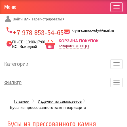
Меню
Toggl
navig
или
Войти
зарегистрироваться
Карта проезда
krym-samocvety@mail.ru
+7 978 853-54-65
КОРЗИНА ПОКУПОК
ПН-СБ: 10:00-17:00
Товаров: 0 (0.00 р.)
ВС: Выходной
Категории
Toggl
navig
Фильтр
Toggl
navig
Главная
Изделия из самоцветов
Бусы из прессованного камня варисцита
Бусы из прессованного камня