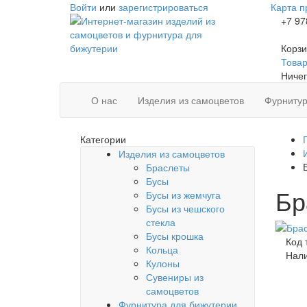
Войти
или
зарегистрироваться
Карта п
+7 97
Корзи
Товаро
Ничег
О нас
Изделия из самоцветов
Фурнитур
Категории
Изделия из самоцветов
Браслеты
Бусы
Бр
Бусы из жемчуга
Бусы из чешского
стекла
Бусы крошка
Код 
Кольца
Нал
Кулоны
Сувениры из
самоцветов
Фурнитура для бижутерии