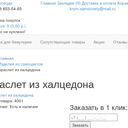
роезда
Главная
Закладки (0)
Доставка и оплата
Корзи
8 853-54-65
krym-samocvety@mail.ru
на покупок
в: 0 (0.00 р.)
о не куплено!
а для бижутерии
Сопутствующие товары
Акции
Отзывы
Главная
Изделия из самоцветов
Браслет из халцедона
аслет из халцедона
товара:
4001
Заказать в 1 клик:
ичие:
Есть в наличии
Заказать