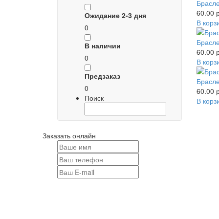
Брасле
60.00 р
Ожидание 2-3 дня
В корз
0
Брасле
В наличии
60.00 р
0
В корз
Предзаказ
Брасле
0
60.00 р
Поиск
В корз
Заказать онлайн