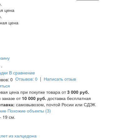
.
я цена
.
ная цена
рзину
и -
адки
В сравнение
Отзывов: 0
|
Написать отзыв
иться
вая цена при покупке товара от
3 000 руб.
 заказе от
10 000 руб.
доставка бесплатная
тавка:
самовывозом, почтой Росии или СДЭК
ние
Похожие объекты (3)
- 19 см.