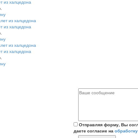
т из халцедона
.
ину
т из халцедона
.
ину
т из халцедона
.
ину
Отправляя форму, Вы сог
даете согласие на
обработку