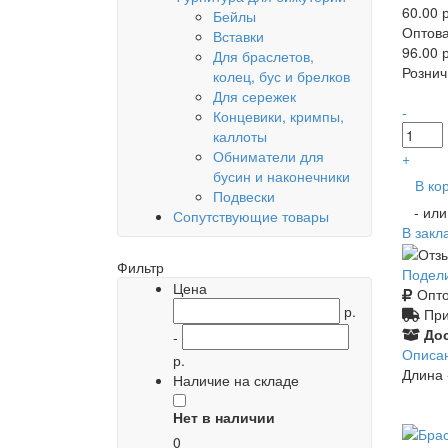
60.00 р
Бейлы
Оптова
Вставки
96.00 р
Для браслетов,
Рознич
колец, бус и брелков
Для сережек
-
Концевики, кримпы,
каллоты
Обниматели для
+
бусин и наконечники
В ко
Подвески
- ил
Сопутствующие товары
В закл
Фильтр
Подел
Цена
Опто
р.
При
Дос
-
Описа
р.
Длина 
Наличие на складе
Нет в наличии
0