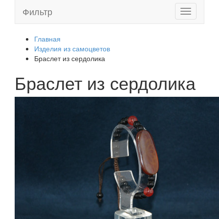
Фильтр
Toggle
navigation
Главная
Изделия из самоцветов
Браслет из сердолика
Браслет из сердолика