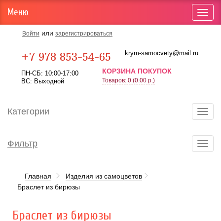
Меню
Toggl
navig
или
Войти
зарегистрироваться
Карта проезда
krym-samocvety@mail.ru
+7 978 853-54-65
КОРЗИНА ПОКУПОК
ПН-СБ: 10:00-17:00
Товаров: 0 (0.00 р.)
ВС: Выходной
Категории
Toggl
navig
Фильтр
Toggl
navig
Главная
Изделия из самоцветов
Браслет из бирюзы
Браслет из бирюзы